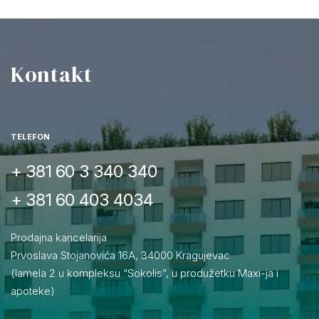
Kontakt
TELEFON
+ 381 60 3 340 340
+ 381 60 403 4034
Prodajna kancelarija
Prvoslava Stojanovića 16A, 34000 Kragujevac
(lamela 2 u kompleksu “Sokolis”, u produžetku Maxi-ja i
apoteke)