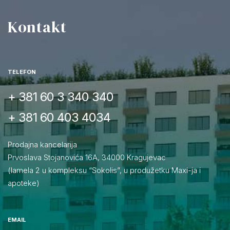
Kontakt
TELEFON
+ 381 60 3 340 340
+ 381 60 403 4034
Prodajna kancelarija
Prvoslava Stojanovića 16A, 34000 Kragujevac
(lamela 2 u kompleksu “Sokolis”, u produžetku Maxi-ja i
apoteke)
EMAIL