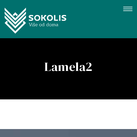
Lamela2
gujevac